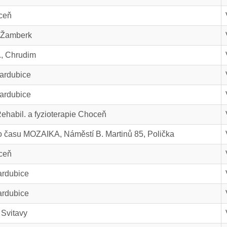
ceň
m Žamberk
., Chrudim
ardubice
ardubice
ehabil. a fyzioterapie Choceň
o času MOZAIKA, Náměstí B. Martinů 85, Polička
ceň
ardubice
ardubice
Svitavy