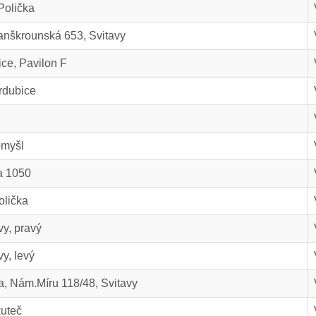
Polička
Lanškrounská 653, Svitavy
ce, Pavilon F
rdubice
omyšl
a 1050
olička
y, pravý
y, levý
, Nám.Míru 118/48, Svitavy
uteč