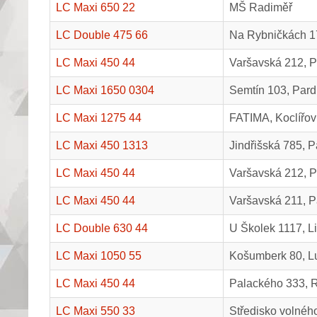
LC Maxi 650 22
MŠ Radiměř
LC Double 475 66
Na Rybničkách 1
LC Maxi 450 44
Varšavská 212, P
LC Maxi 1650 0304
Semtín 103, Pard
LC Maxi 1275 44
FATIMA, Koclířov
LC Maxi 450 1313
Jindřišská 785, 
LC Maxi 450 44
Varšavská 212, P
LC Maxi 450 44
Varšavská 211, P
LC Double 630 44
U Školek 1117, L
LC Maxi 1050 55
Košumberk 80, L
LC Maxi 450 44
Palackého 333, Re
LC Maxi 550 33
Středisko volnéh