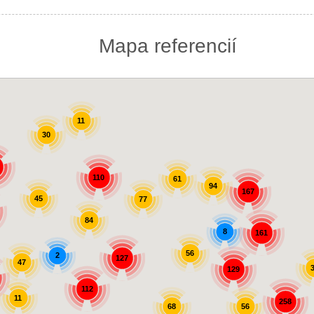
Mapa referencií
11
30
110
61
94
167
45
77
84
8
161
56
2
127
47
129
112
11
258
56
68