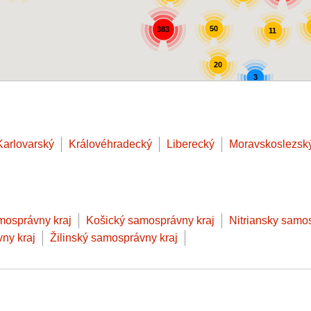
50
383
11
20
3
Karlovarský
Královéhradecký
Liberecký
Moravskoslezsk
mosprávny kraj
Košický samosprávny kraj
Nitriansky samo
ny kraj
Žilinský samosprávny kraj