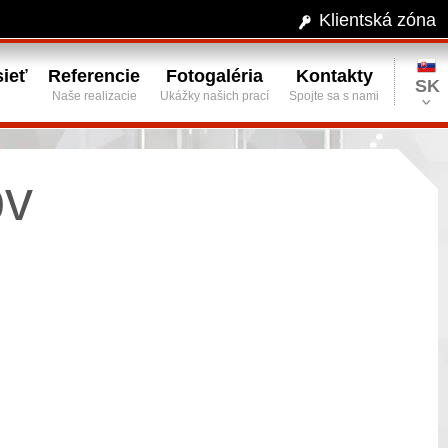
Klientská zóna
ieť
Referencie
Fotogaléria
Kontakty
SK
Naše realizacie
Ukážky našich prací
Spojte sa s nami
ov