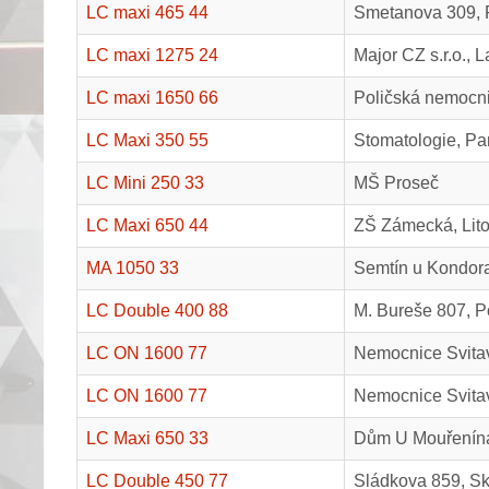
LC maxi 465 44
Smetanova 309, 
LC maxi 1275 24
Major CZ s.r.o., 
LC maxi 1650 66
Poličská nemocni
LC Maxi 350 55
Stomatologie, Pa
LC Mini 250 33
MŠ Proseč
LC Maxi 650 44
ZŠ Zámecká, Lit
MA 1050 33
Semtín u Kondor
LC Double 400 88
M. Bureše 807, P
LC ON 1600 77
Nemocnice Svitav
LC ON 1600 77
Nemocnice Svitav
LC Maxi 650 33
Dům U Mouřenína
LC Double 450 77
Sládkova 859, Sk