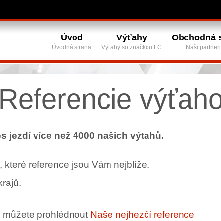
Úvod
Výťahy
Obchodná s
Úvodná strana
Výťahy so značkou LC
Naši partneri
Referencie výťah
s jezdí více než 4000 našich výtahů.
které reference jsou Vám nejblíže.
rajů.
si můžete prohlédnout
Naše nejhezčí reference