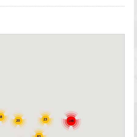
38
23
20
146
83