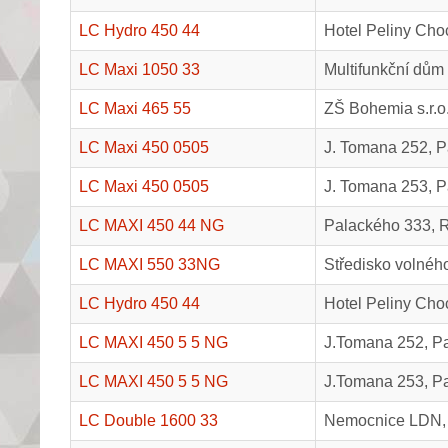
LC Hydro 450 44
Hotel Peliny Cho
LC Maxi 1050 33
Multifunkční dů
LC Maxi 465 55
ZŠ Bohemia s.r.o
LC Maxi 450 0505
J. Tomana 252, P
LC Maxi 450 0505
J. Tomana 253, P
LC MAXI 450 44 NG
Palackého 333, R
LC MAXI 550 33NG
Středisko volnéh
LC Hydro 450 44
Hotel Peliny Cho
LC MAXI 450 5 5 NG
J.Tomana 252, P
LC MAXI 450 5 5 NG
J.Tomana 253, P
LC Double 1600 33
Nemocnice LDN, 