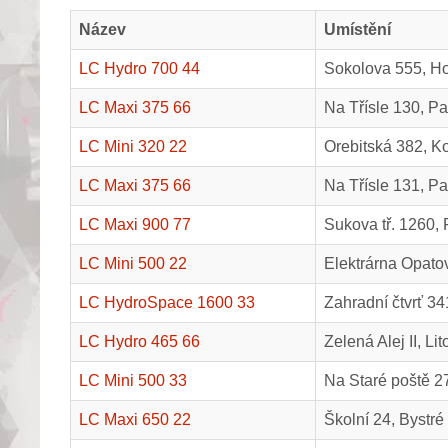
Název
Umístění
LC Hydro 700 44
Sokolova 555, Ho
LC Maxi 375 66
Na Třísle 130, P
LC Mini 320 22
Orebitská 382, Ko
LC Maxi 375 66
Na Třísle 131, P
LC Maxi 900 77
Sukova tř. 1260,
LC Mini 500 22
Elektrárna Opato
LC HydroSpace 1600 33
Zahradní čtvrť 3
LC Hydro 465 66
Zelená Alej II, Li
LC Mini 500 33
Na Staré poště 2
LC Maxi 650 22
Školní 24, Bystré