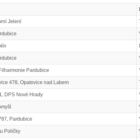
rní Jelení
ardubice
lín
ardubice
 Filharmonie Pardubice
vice 478, Opatovice nad Labem
41, DPS Nové Hrady
tomyšl
787, Pardubice
 u Poličky