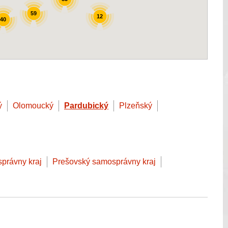
59
12
40
ý
Olomoucký
Pardubický
Plzeňský
správny kraj
Prešovský samosprávny kraj