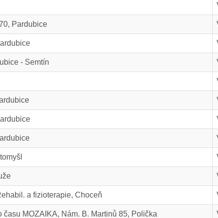
70, Pardubice
ardubice
ubice - Semtín
Pardubice
ardubice
ardubice
itomyšl
uže
habil. a fizioterapie, Choceň
o času MOZAIKA, Nám. B. Martinů 85, Polička