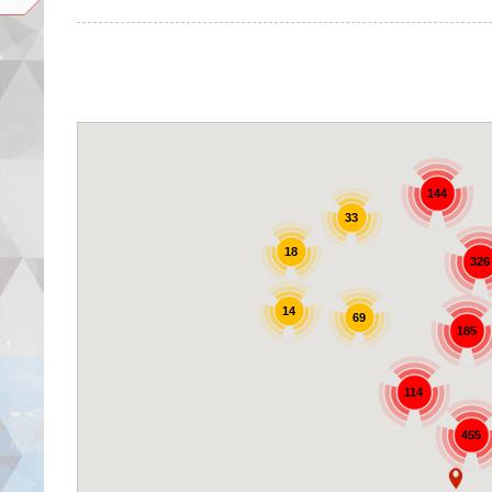
144
33
18
326
14
69
185
114
455