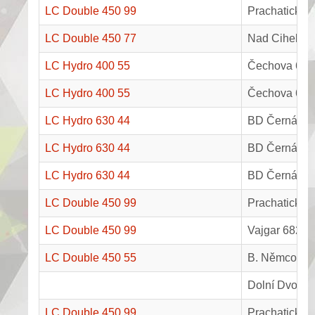
LC Double 450 99
Prachatická 
LC Double 450 77
Nad Cihelnou
LC Hydro 400 55
Čechova 624,
LC Hydro 400 55
Čechova 624,
LC Hydro 630 44
BD Černá v 
LC Hydro 630 44
BD Černá v 
LC Hydro 630 44
BD Černá v P
LC Double 450 99
Prachatická 
LC Double 450 99
Vajgar 682, J
LC Double 450 55
B. Němcové 1
Dolní Dvořišt
LC Double 450 99
Prachatická 