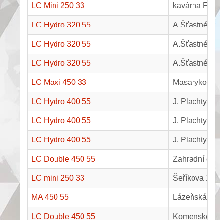
LC Mini 250 33
kavárna Font
LC Hydro 320 55
A.Šťastného 
LC Hydro 320 55
A.Šťastného 
LC Hydro 320 55
A.Šťastného 
LC Maxi 450 33
Masarykovo n
LC Hydro 400 55
J. Plachty 4
LC Hydro 400 55
J. Plachty 4
LC Hydro 400 55
J. Plachty 4
LC Double 450 55
Zahradní čtv
LC mini 250 33
Šeříkova 159
MA 450 55
Lázeňská 100
LC Double 450 55
Komenského 