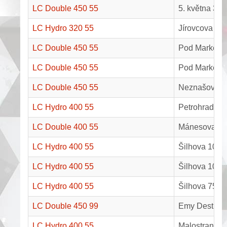
LC Double 450 55
5. května 38
LC Hydro 320 55
Jírovcova 71
LC Double 450 55
Pod Markem 4
LC Double 450 55
Pod Markem 4
LC Double 450 55
Neznašov 86
LC Hydro 400 55
Petrohradská
LC Double 400 55
Mánesova 829
LC Hydro 400 55
Šilhova 1026
LC Hydro 400 55
Šilhova 1025
LC Hydro 400 55
Šilhova 755, 
LC Double 450 99
Emy Destinno
LC Hydro 400 55
Malostranská