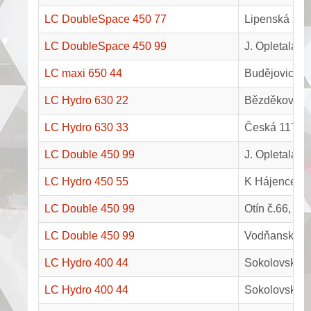
LC DoubleSpace 450 77
Lipenská 29,
LC DoubleSpace 450 99
J. Opletala 1
LC maxi 650 44
Budějovická 
LC Hydro 630 22
Bězděkova 1
LC Hydro 630 33
Česká 1175, 
LC Double 450 99
J. Opletala 1
LC Hydro 450 55
K Hájence 65
LC Double 450 99
Otín č.66, Ji
LC Double 450 99
Vodňanská 7
LC Hydro 400 44
Sokolovská 5
LC Hydro 400 44
Sokolovská 5