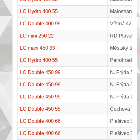
LC Hydro 400 55
Malostranská
LC Double 400 99
Větrná 42, Č
LC mini 250 22
RD Plavsko
LC maxi 450 33
Městský úřad
LC Hydro 400 55
Petrohradská
LC Double 450 99
N. Frýda 5, 
LC Double 450 99
N. Frýda 3, 
LC Double 450 99
N. Frýda 1, 
LC Double 450 55
Čechova 769/
LC Double 400 66
Plešivec 380
LC Double 400 66
Plešivec 379