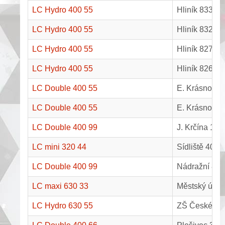
LC Hydro 400 55
Hliník 833, T
LC Hydro 400 55
Hliník 832, T
LC Hydro 400 55
Hliník 827, T
LC Hydro 400 55
Hliník 826, T
LC Double 400 55
E. Krásnohor
LC Double 400 55
E. Krásnohor
LC Double 400 99
J. Krčína 18
LC mini 320 44
Sídliště 402,
LC Double 400 99
Nádražní 81,
LC maxi 630 33
Městský úřad
LC Hydro 630 55
ZŠ České Vele