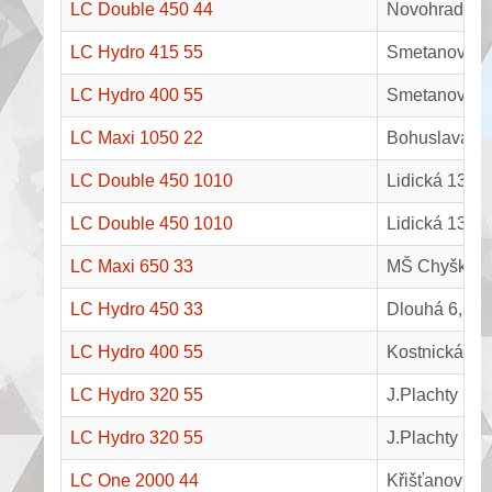
LC Double 450 44
Novohradská
LC Hydro 415 55
Smetanova 8
LC Hydro 400 55
Smetanova 8
LC Maxi 1050 22
Bohuslava Ma
LC Double 450 1010
Lidická 135/7
LC Double 450 1010
Lidická 135/5
LC Maxi 650 33
MŠ Chyšky
LC Hydro 450 33
Dlouhá 6, Ne
LC Hydro 400 55
Kostnická 24
LC Hydro 320 55
J.Plachty 3,
LC Hydro 320 55
J.Plachty 1,
LC One 2000 44
Křišťanovice 