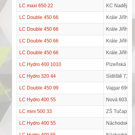
LC maxi 650 22
KC Nadějkov
LC Double 450 66
Krále Jiřího 
LC Double 450 66
Krále Jiřího 
LC Double 450 66
Krále Jiřího 
LC Double 450 66
Krále Jiřího 
LC Hydro 400 1010
Plzeňská 48,
LC Hydro 320 44
Sídliště 719,
LC Double 450 99
Vajgar 696, J
LC Hydro 400 55
Nová 603/3, 
LC mini 500 33
ZŠ Tučapy, č
LC Hydro 400 55
Náchodská 2
LC Hydro 400 55
Náchodská 2