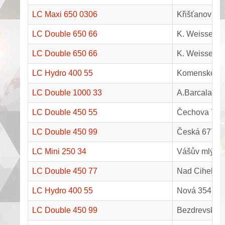
LC Maxi 650 0306
Křišťanovice 
LC Double 650 66
K. Weisse 25
LC Double 650 66
K. Weisse 25
LC Hydro 400 55
Komenského 
LC Double 1000 33
A.Barcala 40
LC Double 450 55
Čechova 768/
LC Double 450 99
Česká 677, P
LC Mini 250 34
Vášův mlýn 5
LC Double 450 77
Nad Cihelnou
LC Hydro 400 55
Nová 354, B
LC Double 450 99
Bezdrevská 1