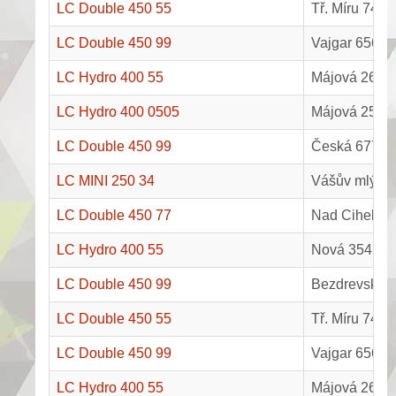
LC Double 450 55
Tř. Míru 745,
LC Double 450 99
Vajgar 656, J
LC Hydro 400 55
Májová 26, K
LC Hydro 400 0505
Májová 25, K
LC Double 450 99
Česká 677, P
LC MINI 250 34
Vášův mlýn 5
LC Double 450 77
Nad Cihelnou
LC Hydro 400 55
Nová 354, B
LC Double 450 99
Bezdrevská 1
LC Double 450 55
Tř. Míru 745,
LC Double 450 99
Vajgar 656, J
LC Hydro 400 55
Májová 26, K