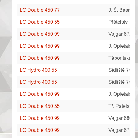
LC Double 450 77
J. Š. Baara 
LC Double 450 55
Přátelství 20
LC Double 450 99
Vajgar 672, J
LC Double 450 99
J. Opletala 4
LC Double 450 99
Táboritská 1
LC Hydro 400 55
Sídliště 742, 
LC Hydro 400 55
Sídliště 742,
LC Double 450 99
J. Opletala 4
LC Double 450 55
Tř. Pátelství
LC Double 450 99
Vajgar 680, J
LC Double 450 99
Vajgar 671, J