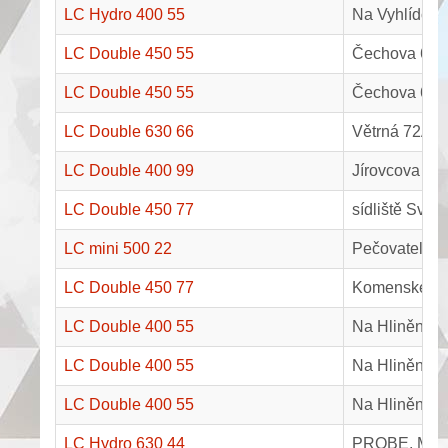
LC Hydro 400 55
Na Vyhlídce 
LC Double 450 55
Čechova 608 
LC Double 450 55
Čechova 608 
LC Double 630 66
Větrná 72A, 
LC Double 400 99
Jírovcova 87
LC Double 450 77
sídliště Svo
LC mini 500 22
Pečovatelské
LC Double 450 77
Komenského 
LC Double 400 55
Na Hliněnce 
LC Double 400 55
Na Hliněnce 
LC Double 400 55
Na Hliněnce 
LC Hydro 630 44
PROBE, Masa