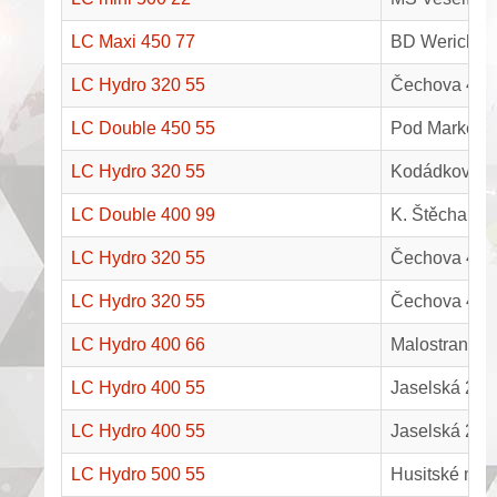
LC Maxi 450 77
BD Werichovk
LC Hydro 320 55
Čechova 46, 
LC Double 450 55
Pod Markem 4
LC Hydro 320 55
Kodádkova 8
LC Double 400 99
K. Štěcha 12
LC Hydro 320 55
Čechova 42, 
LC Hydro 320 55
Čechova 44, 
LC Hydro 400 66
Malostranská
LC Hydro 400 55
Jaselská 232
LC Hydro 400 55
Jaselská 232
LC Hydro 500 55
Husitské mu