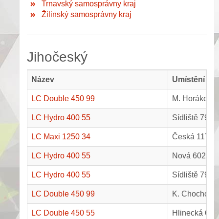
Trnavský samosprávny kraj
Žilinský samosprávny kraj
Jihočeský
Název
Umístění
LC Double 450 99
M. Horákové 
LC Hydro 400 55
Sídliště 795,
LC Maxi 1250 34
Česká 1175, 
LC Hydro 400 55
Nová 602/6, 
LC Hydro 400 55
Sídliště 794,
LC Double 450 99
K. Chocholy 
LC Double 450 55
Hlinecká 674