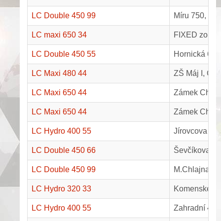
LC Double 450 99
Míru 750, Kap
LC maxi 650 34
FIXED zone, 
LC Double 450 55
Hornická 657,
LC Maxi 480 44
ZŠ Máj I, Če
LC Maxi 650 44
Zámek Chlum
LC Maxi 650 44
Zámek Chlum 
LC Hydro 400 55
Jírovcova 79
LC Double 450 66
Ševčíkova 46
LC Double 450 99
M.Chlajna 13
LC Hydro 320 33
Komenského 
LC Hydro 400 55
Zahradní 421,