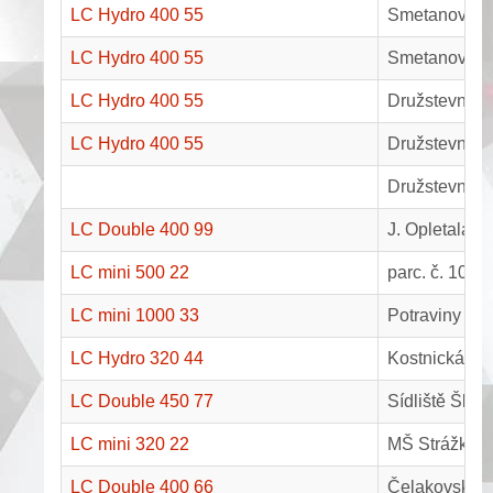
LC Hydro 400 55
Smetanova 8
LC Hydro 400 55
Smetanova 8
LC Hydro 400 55
Družstevní 4
LC Hydro 400 55
Družstevní 4
Družstevní 4
LC Double 400 99
J. Opletala 4
LC mini 500 22
parc. č. 100/
LC mini 1000 33
Potraviny "C"
LC Hydro 320 44
Kostnická 24
LC Double 450 77
Sídliště Ško
LC mini 320 22
MŠ Strážkovi
LC Double 400 66
Čelakovského