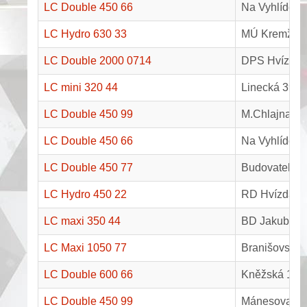
LC Double 450 66
Na Vyhlídce 
LC Hydro 630 33
MÚ Kremže -
LC Double 2000 0714
DPS Hvízdal,
LC mini 320 44
Linecká 391,
LC Double 450 99
M.Chlajna 19
LC Double 450 66
Na Vyhlídce 
LC Double 450 77
Budovatelská
LC Hydro 450 22
RD Hvízdal, 
LC maxi 350 44
BD Jakubská,
LC Maxi 1050 77
Branišovská 
LC Double 600 66
Kněžská 19, 
LC Double 450 99
Mánesova 14