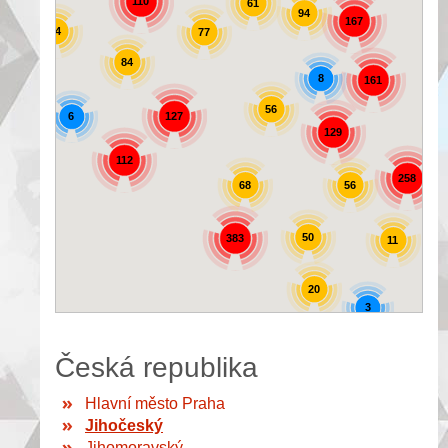
110
61
94
167
44
77
84
8
161
56
6
127
129
72
112
258
56
68
50
383
11
20
3
Česká republika
Hlavní město Praha
Jihočeský
Jihomoravský