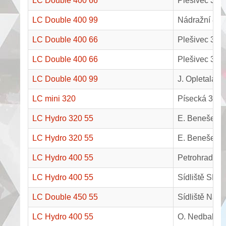
LC Double 400 66
Plešivec 355
LC Double 400 99
Nádražní 80,
LC Double 400 66
Plešivec 356
LC Double 400 66
Plešivec 369
LC Double 400 99
J. Opletala 2
LC mini 320
Písecká 393,
LC Hydro 320 55
E. Beneše 5,
LC Hydro 320 55
E. Beneše 3,
LC Hydro 400 55
Petrohradská
LC Hydro 400 55
Sídliště SNP
LC Double 450 55
Sídliště Na 
LC Hydro 400 55
O. Nedbala 4