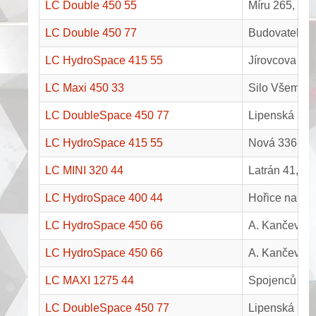
LC Double 450 55
Míru 265, Vyš
LC Double 450 77
Budovatelská
LC HydroSpace 415 55
Jírovcova 77
LC Maxi 450 33
Silo Všemysl
LC DoubleSpace 450 77
Lipenská 33,
LC HydroSpace 415 55
Nová 336, B
LC MINI 320 44
Latrán 41, Č
LC HydroSpace 400 44
Hořice na Šu
LC HydroSpace 450 66
A. Kančeva 2
LC HydroSpace 450 66
A. Kančeva 2
LC MAXI 1275 44
Spojenců 214
LC DoubleSpace 450 77
Lipenská 31,