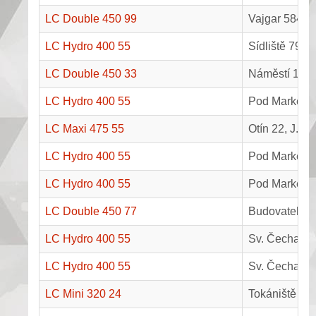
LC Double 450 99
Vajgar 584, J
LC Hydro 400 55
Sídliště 793,
LC Double 450 33
Náměstí 11, 
LC Hydro 400 55
Pod Markem 46
LC Maxi 475 55
Otín 22, J. H
LC Hydro 400 55
Pod Markem 46
LC Hydro 400 55
Pod Markem 4
LC Double 450 77
Budovatelská
LC Hydro 400 55
Sv. Čecha 82
LC Hydro 400 55
Sv. Čecha 82
LC Mini 320 24
Tokániště 42