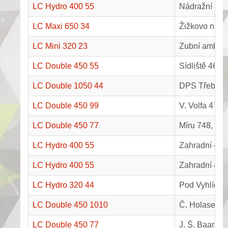
LC Hydro 400 55
Nádražní 335
LC Maxi 650 34
Žižkovo nám.
LC Mini 320 23
Zubní ambula
LC Double 450 55
Sídliště 462,
LC Double 1050 44
DPS Třeboň, 
LC Double 450 99
V. Volfa 47, 
LC Double 450 77
Míru 748, Kap
LC Hydro 400 55
Zahradní 420,
LC Hydro 400 55
Zahradní 419,
LC Hydro 320 44
Pod Vyhlídko
LC Double 450 1010
Č. Holase 12
LC Double 450 77
J. Š. Baara 