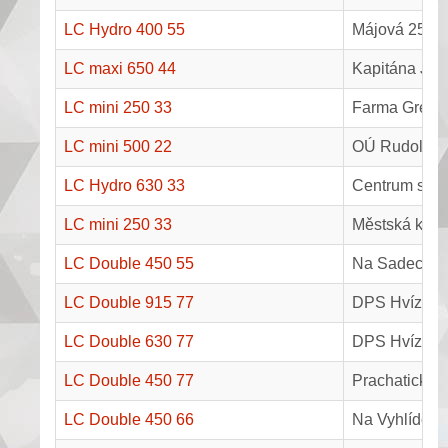
LC Hydro 400 55
Májová 25, K
LC maxi 650 44
Kapitána Jaro
LC mini 250 33
Farma Greenl
LC mini 500 22
OÚ Rudolfov,
LC Hydro 630 33
Centrum soci
LC mini 250 33
Městská knih
LC Double 450 55
Na Sadech 18
LC Double 915 77
DPS Hvízdal,
LC Double 630 77
DPS Hvízdal,
LC Double 450 77
Prachatická 
LC Double 450 66
Na Vyhlídce 