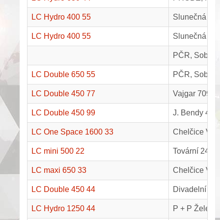
LC Hydro 400 55
Slunečná 975
LC Hydro 400 55
Slunečná 974
PČR, Soběsla
LC Double 650 55
PČR, Soběsla
LC Double 450 77
Vajgar 709, J
LC Double 450 99
J. Bendy 4, 
LC One Space 1600 33
Chelčice V2
LC mini 500 22
Tovární 242,
LC maxi 650 33
Chelčice V1
LC Double 450 44
Divadelní 21
LC Hydro 1250 44
P + P Želeč,