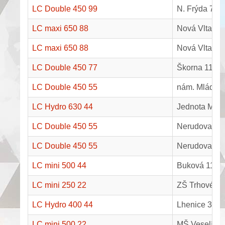
LC Double 450 99
N. Frýda 7, 
LC maxi 650 88
Nová Vltava,
LC maxi 650 88
Nová Vltava,
LC Double 450 77
Škorna 1199
LC Double 450 55
nám. Mládeže
LC Hydro 630 44
Jednota Mile
LC Double 450 55
Nerudova 826
LC Double 450 55
Nerudova 825
LC mini 500 44
Buková 110, 
LC mini 250 22
ZŠ Trhové Sv
LC Hydro 400 44
Lhenice 302
LC mini 500 22
MŠ Veselí na