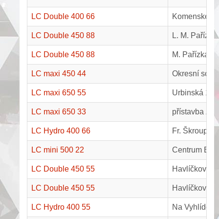
LC Double 400 66
Komenského 
LC Double 450 88
L. M. Pařízka
LC Double 450 88
M. Pařízka 1
LC maxi 450 44
Okresní soud
LC maxi 650 55
Urbinská 184
LC maxi 650 33
přístavba ZŠ
LC Hydro 400 66
Fr. Škroupa 
LC mini 500 22
Centrum Baza
LC Double 450 55
Havlíčkova 2
LC Double 450 55
Havlíčkova 2
LC Hydro 400 55
Na Vyhlídce 