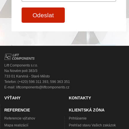
Odeslat
Lift Components s.r.o.
Na Novém poli 383/3
733 01 Karviná - Staré Město
Telefon: (+420) 596 311 393, 596 363 351
E-mail:
liftcomponents@liftcomponents.cz
VÝŤAHY
KONTAKTY
REFERENCIE
KLIENTSKÁ ZÓNA
Referencie výťahov
Prihlásenie
Mapa realizácií
Prehľad stavu Vašich zakázok