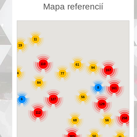
Mapa referencií
11
19
25
110
61
94
167
44
77
84
8
161
56
6
127
129
72
112
258
56
68
50
383
11