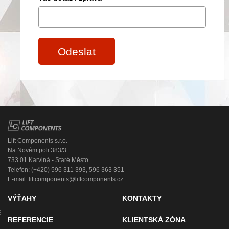
Odeslat
Lift Components s.r.o.
Na Novém poli 383/3
733 01 Karviná - Staré Město
Telefon: (+420) 596 311 393, 596 363 351
E-mail:
liftcomponents@liftcomponents.cz
VÝŤAHY
KONTAKTY
REFERENCIE
KLIENTSKÁ ZÓNA