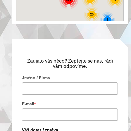
20
3
Zaujalo vás něco? Zeptejte se nás, rádi
vám odpovíme.
Jméno / Firma
E-mail
*
Váš dotaz / zpráva