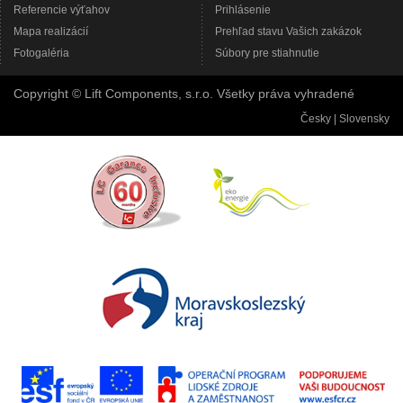
Referencie výťahov
Prihlásenie
Mapa realizácií
Prehľad stavu Vašich zakázok
Fotogaléria
Súbory pre stiahnutie
Copyright © Lift Components, s.r.o. Všetky práva vyhradené
Česky
|
Slovensky