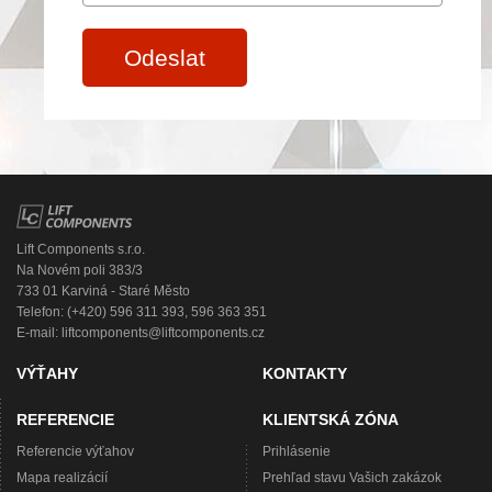
Odeslat
Lift Components s.r.o.
Na Novém poli 383/3
733 01 Karviná - Staré Město
Telefon: (+420) 596 311 393, 596 363 351
E-mail:
liftcomponents@liftcomponents.cz
VÝŤAHY
KONTAKTY
REFERENCIE
KLIENTSKÁ ZÓNA
Referencie výťahov
Prihlásenie
Mapa realizácií
Prehľad stavu Vašich zakázok