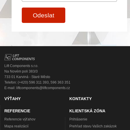
Odeslat
Lift Components s.r.o.
Na Novém poli 383/3
733 01 Karviná - Staré Město
Telefon: (+420) 596 311 393, 596 363 351
E-mail:
liftcomponents@liftcomponents.cz
VÝŤAHY
KONTAKTY
REFERENCIE
KLIENTSKÁ ZÓNA
Referencie výťahov
Prihlásenie
Mapa realizácií
Prehľad stavu Vašich zakázok