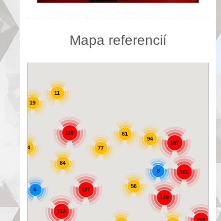
Mapa referencií
11
19
25
110
61
94
167
44
77
84
8
161
56
6
127
129
72
112
258