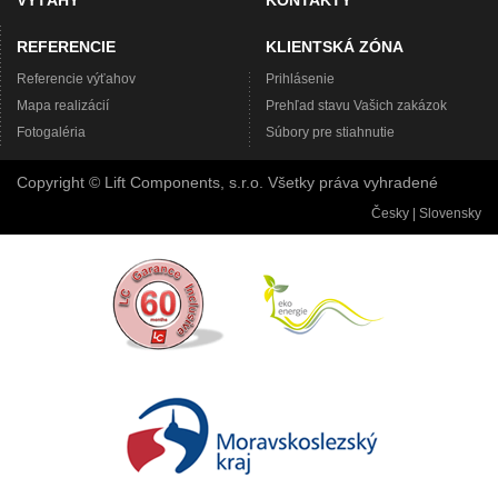
VÝŤAHY
KONTAKTY
REFERENCIE
KLIENTSKÁ ZÓNA
Referencie výťahov
Prihlásenie
Mapa realizácií
Prehľad stavu Vašich zakázok
Fotogaléria
Súbory pre stiahnutie
Copyright © Lift Components, s.r.o. Všetky práva vyhradené
Česky
|
Slovensky