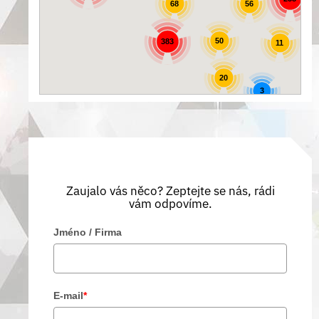
56
68
50
383
11
20
3
Zaujalo vás něco? Zeptejte se nás, rádi
vám odpovíme.
Jméno / Firma
E-mail
*