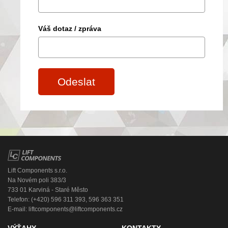
Váš dotaz / zpráva
Odeslat
Lift Components s.r.o.
Na Novém poli 383/3
733 01 Karviná - Staré Město
Telefon: (+420) 596 311 393, 596 363 351
E-mail:
liftcomponents@liftcomponents.cz