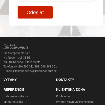
Odeslat
Lift Components s.r.o.
Na Novém poli 383/3
733 01 Karviná - Staré Město
Telefon: (+420) 596 311 393, 596 363 351
E-mail:
liftcomponents@liftcomponents.cz
VÝŤAHY
KONTAKTY
REFERENCIE
KLIENTSKÁ ZÓNA
Referencie výťahov
Prihlásenie
Mapa realizácií
Prehľad stavu Vašich zakázok