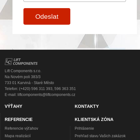
Odeslat
Lift Components s.r.o.
Na Novém poli 383/3
733 01 Karviná - Staré Město
Telefon: (+420) 596 311 393, 596 363 351
E-mail:
liftcomponents@liftcomponents.cz
VÝŤAHY
KONTAKTY
REFERENCIE
KLIENTSKÁ ZÓNA
Referencie výťahov
Prihlásenie
Mapa realizácií
Prehľad stavu Vašich zakázok