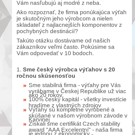
Vám nasľubujú aj modré z neba.
Ako rozpoznať, že firma ponúkajúca výťah
je skutočným jeho výrobcom a nielen
skladateľ z najlacnejších komponentov z
pochybných destinácií?
Takúto otázku dostávame od našich
zákazníkov veľmi často. Pokúsime sa
Vám odpovedať v 10 bodoch.
1.
Sme český výrobca výťahov s 20
ročnou skúsenosťou
Sme stabilná firma - výťahy pre Vás
vyrábame v Českej Republike už viac
ako 20 rokov.
100% český kapitál - všetky investície
hradíme z vlastných zdrojov
Výťahy sú kompletne vyrobené a
skúšané v našom výrobnom závode v
Karvinej
Získali sme certifikát Czech stability
award "AAA Excelentní" - naša firma
je jednou z ekonomicky