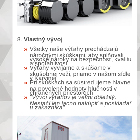
8.
Vlastný vývoj
Všetky naše výťahy prechádzajú
náročnými skúškami, aby splňovali
vysoké nároky na bezpečnosť, kvalitu
a spoľahlivosť.
Výťahy vyvíjame a skúšame v
skušobnej veži, priamo v našom sídle
v Karvinej
Pri skúškach sa sústreďujeme hlavne
na povolené hodnoty hlučnosti v
chránených priestoroch
"Vývoj výťahov je veľmi dôležitý.
Nestačí len lacno nakúpiť a poskladať
u zákazníka"