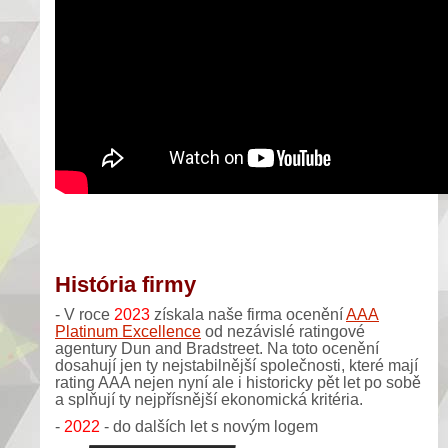
História firmy
- V roce
2023
získala naše firma ocenění
AAA
Platinum Excellence
od nezávislé ratingové
agentury Dun and Bradstreet. Na toto ocenění
dosahují jen ty nejstabilnější společnosti, které mají
rating AAA nejen nyní ale i historicky pět let po sobě
a splňují ty nejpřísnější ekonomická kritéria.
-
2022
- do dalších let s novým logem