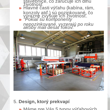
stavebnice, čo zaručuje ích dlhú
životnosť
Hlavné časti výťahu (kabína, rám,
konzoly atď.) sú pozinkované, čo
výrazne zvyšuje ích životnosť.
"Pokiaľ sú komponenty
nepozinkované, vyzerajú po roku
akoby mali desať rokov."
5.
Design, ktorý prekvapí
Máme pre Vás 5 typov výťahových