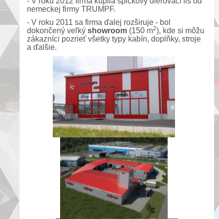
- V roku 2012 firma kúpila špičkový dierovací lis od
nemeckej firmy TRUMPF.
- V roku 2011 sa firma ďalej rozširuje - bol
2
dokončený veľký
showroom
(150 m
), kde si môžu
zákazníci pozrieť všetky typy kabín, doplňky, stroje
a ďalšie.