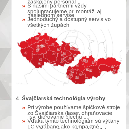
zaškolený personál
S našimi partnermi vždy
spolupracujeme pri montáži aj
následnom servise
Jednoduchý a dostupný servis vo
všetkých župách
4.
Švajčiarská technológia výroby
Pri výrobe používame špičkové stroje
zo Švajčiarska (laser, ohraňovacie
lisy, dierovanie plechu ...)
Vďaka týmto technológiam sú výťahy
LC vyrábane ako kompaktné