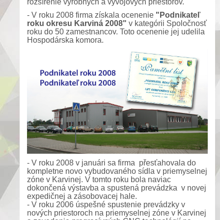
rozšírenie výrobných a vývojových priestorov.
- V roku 2008 firma
získala ocenenie
"Podnikateľ
roku okresu Karviná 2008"
v kategórii Spoločnosť
roku do 50 zamestnancov. Toto ocenenie jej udelila
Hospodárska komora.
- V roku 2008 v januári sa firma přesťahovala do
kompletne novo vybudovaného sídla v priemyselnej
zóne v Karvinej. V tomto roku bola naviac
dokončená výstavba a spustená prevádzka v novej
expedičnej a zásobovacej hale.
- V roku 2006 úspešné spustenie prevádzky v
nových priestoroch na priemyselnej zóne v Karvinej