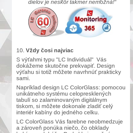
dielov je neskôr takmer nemožná!“
10.
Vždy čosi najviac
S výťahmi typu "LC Individuál" Vás
dokážeme skutočne prekvapiť.
Design
výťahu si totiž môžete navrhnúť prakticky
sami.
Napríklad design LC ColorGlass: pomocou
unikátneho systému celopresklených
tabulí so zalaminovaným digitálnym
tiskom, si môžete dokonale zladiť celý
interiér kabíny do jedného celku.
LC ColorGlass Vás farebne neobmedzuje
a
zároveň ponúka niečo, čo obklady