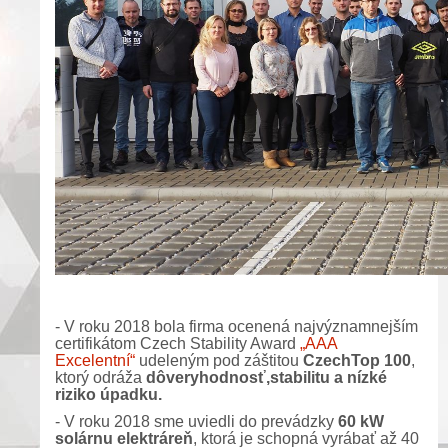
- V roku 2018 bola firma ocenená najvýznamnejším
certifikátom Czech Stability Award
„AAA
Excelentní“
udeleným pod záštitou
CzechTop 100
,
ktorý odráža
dôveryhodnosť,stabilitu a nízké
riziko úpadku.
- V roku 2018 sme uviedli do prevádzky
60 kW
solárnu elektráreň
, ktorá je schopná vyrábať až 40