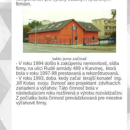
firmám.
takto jsme začínali
- V roku 1994 došlo k zakúpeniu nemovitosti, sídla
firmy, na ulici Rudé armády 489 v Karvinej, ktorá
bola v roku 1997-98 prestavaná a rekonštruovaná.
- V roku 1993, doba kedy začal terajší konateľ ing.
Jiří Kotas svoju živnosť ako projektant zdvíhacích
zariadení a výťahov. Táto činnosť bola v
následujúcom roku rozšírená o výrobu rozvádzačov.
Z počiatku bola činnosť prevádzkovaná pre miestne
výťahové firmy.