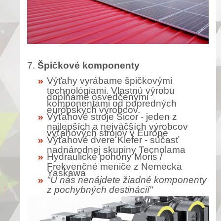
7.
Špičkové komponenty
Výťahy vyrábame špičkovými
technológiami. Vlastnú výrobu
dopĺňame osvedčenými
komponentami od popredných
európskych výrobcov.
Výťahové stroje Sicor - jeden z
najlepších a nejväčších výrobcov
výťahových strojov v Európe
Výťahové dvere Klefer - súčasť
nadnárodnej skupiny Tecnolama
Hydraulické pohony Moris /
Frekvenčné meniče z Nemecka
Yaskawa
"U nás nenájdete žiadné komponenty
z pochybných destinácií"