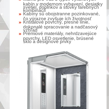
kabín v modernom vybavení, desiatky
svetiel, doplnkov a stovky farebných
kombinácií
Kabíny sú obojstranne pozinkované,
čo výrazne zvyšuje ích životnosť
Krištálové povrchy, presné línie,
dokonalé spracovanie a nadčasový
vzhľad
Prémiové materiály, nehrdzavejúce
povrchy, LED osvetlenie, brúsené
sklo a designové prvky