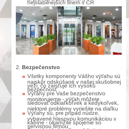
nejstabilnejších firiem v ČR
2.
Bezpečenstvo
Všetky komponenty Vášho výťahu sú
najskôr odskúšané v našej skušobnej
veži, čo zaisťuje ích vysokú
bezpečnosť
Výťahy pre Vaše bezpečenstvo
monitorujeme - výťah môžete
sledovať odkiaľkoľvek a kedykoľvek,
niektoré problémy vyriešite na diaľku
Výťahy sú, pre prípad núdze,
vybavené hlasovou komunikáciou v
kabíne - okamžité spojenie so
servisnou firmou