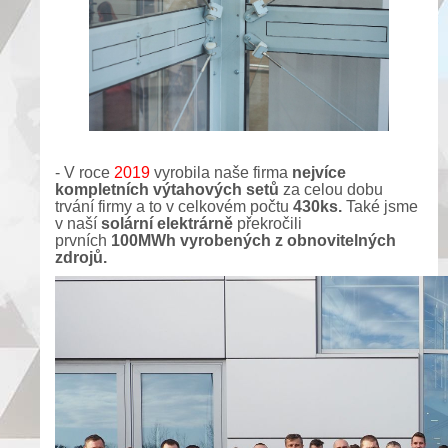
- V roce
2019
vyrobila naše firma
nejvíce
kompletních výtahových setů
za celou dobu
trvání firmy a to v celkovém počtu
430ks.
Také jsme
v naší
solární elektrárně
překročili
prvních
100MWh vyrobených z obnovitelných
zdrojů.