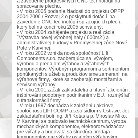
a zavedenie progresívných CNC technológií na
spracovanie plechu.
- V roku 2005 podanie žiadosti do projektu OPPP
2004-2006 / Rozvoj 2 o poskytnutí dotácií na
Zavedenie CNC technológií spracujúcich plech,
ktorý bol na konci roku 2005 schválený.
- V roku 2004 zahájenie projektu a realizácia
"Výstavba novej výrobnej haly ( 600m2 ) a
administratívnej budovy v Priemyselnej zóne Nové
Pole v Karvinej.
- V roku 2002 vznikla nová spoločnosť Lift
Components s.r.o. zaoberajúca sa vývojom,
výrobou a predajom výťahov a výťahových
komponentov. Výrobným programom a sortimentom
ponúkaných služieb a produktov sme zameraní na
výťahové firmy, ktoré sa zaoberajú montážami a
servisom výťahov.
- V roku 2001 začali zakladatelia a hlavní akcionári ,
inšpirováni podobným podnikaním v EU, rozmýšľať
o transformácii firmy.
- V roku 1997 dochádza k založeniu akciovej
spoločnosti LIFTCOMP a.s.so sídlom v Ostrave. Jej
zakladateľmi boli ing. Jiří Kotas a p. Miroslav Miko.
V Karvinej sa budovalo technické centrum, výroba
mechanických komponentov, elektrorozvádzačov
pre výťahy a budovala sa štruktúra predaja
komponentov pre výťahy ostatným výťahovým