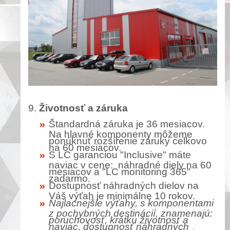
9.
Životnosť a záruka
Štandardná záruka je 36 mesiacov.
Na hlavné komponenty môžeme
ponúknuť rozšírenie záruky celkovo
na 60 mesiacov.
S LC garanciou "Inclusive" máte
naviac v cene: náhradné diely na 60
mesiacov a "LC monitoring 365"
zadarmo.
Dostupnosť náhradných dielov na
Váš výťah je minimálne 10 rokov.
Najlacnejšie výťahy, s komponentami
z pochybných destinácií, znamenajú:
poruchovosť, krátku životnosť a
naviac, dostupnosť náhradných