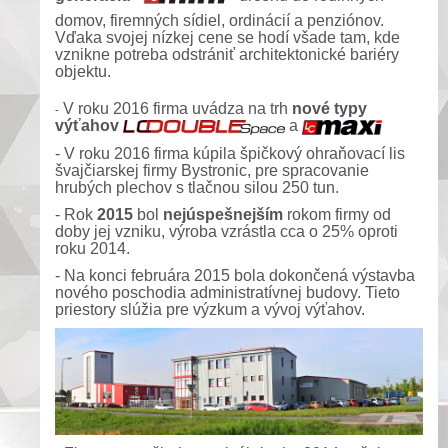
domov, firemných sídiel, ordinácií a penziónov.
Vďaka svojej nízkej cene se hodí všade tam, kde
vznikne potreba odstrániť architektonické bariéry
objektu.
V roku 2016 firma uvádza na trh
nové typy
-
výťahov
a
- V roku 2016 firma kúpila špičkový ohraňovací lis
švajčiarskej firmy Bystronic, pre spracovanie
hrubých plechov s tlačnou silou 250 tun.
- Rok
2015
bol
nejúspešnejším
rokom firmy od
doby jej vzniku, výroba vzrástla cca o 25% oproti
roku 2014.
- Na konci februára 2015 bola dokončená výstavba
nového poschodia administratívnej budovy. Tieto
priestory slúžia pre výzkum a vývoj výťahov.