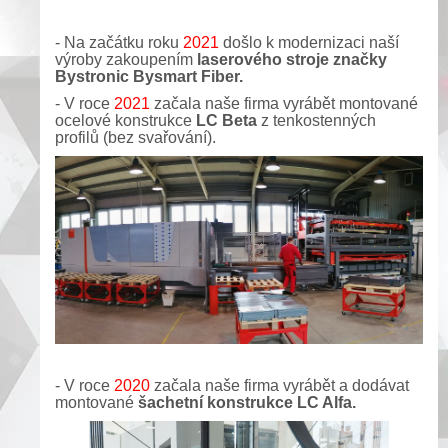
- Na začátku roku
2021
došlo k modernizaci naší
výroby zakoupením
laserového stroje značky
Bystronic Bysmart Fiber.
- V roce
2021
začala naše firma vyrábět montované
ocelové konstrukce
LC Beta
z tenkostenných
profilů (bez svařování).
- V roce
2020
začala naše firma vyrábět a dodávat
montované
šachetní konstrukce LC Alfa.