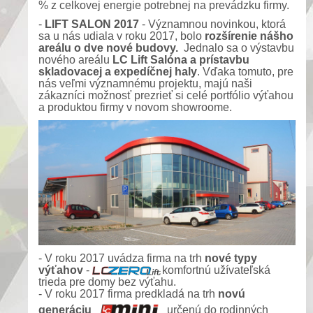
% z celkovej energie potrebnej na prevádzku firmy.
-
LIFT SALON 2017
- Významnou novinkou, ktorá
sa u nás udiala v roku 2017, bolo
rozšírenie nášho
areálu o dve nové budovy.
Jednalo sa o výstavbu
nového areálu
LC Lift Salóna a prístavbu
skladovacej a expedíčnej haly
. Vďaka tomuto, pre
nás veľmi významnému projektu, majú naši
zákazníci možnosť prezrieť si celé portfólio výťahou
a produktou firmy v novom showroome.
- V roku 2017 uvádza firma na trh
nové typy
výťahov
-
komfortnú užívateľská
trieda pre domy bez výťahu.
- V roku 2017 firma predkladá na trh
novú
generáciu
určenú do rodinných