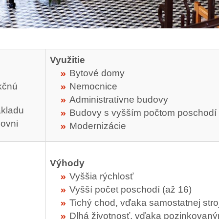
Využitie
Bytové domy
akčnú
Nemocnice
Administratívne budovy
ákladu
Budovy s vyšším počtom poschodí
jovni
Modernizácie
Výhody
Vyššia rýchlosť
Vyšší počet poschodí (až 16)
Tichý chod, vďaka samostatnej stro
Dlhá životnosť, vďaka pozinkovan