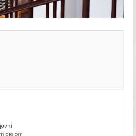
jovni
ým dielom