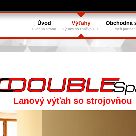
Úvod
Výťahy
Obchodná s
Úvodná strana
Výťahy so značkou LC
Naši partneri
Lanový výťah so strojovňou