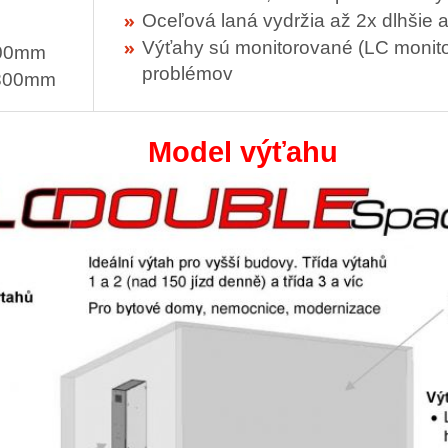
Oceľová laná vydržia až 2x dlhšie 
Výťahy sú monitorované (LC monitor
400mm
problémov
2800mm
Model výťahu