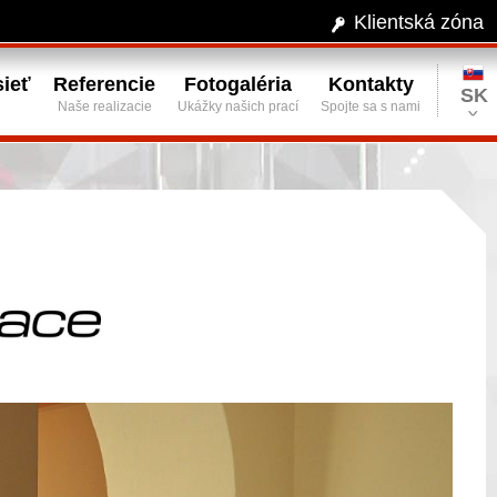
Klientská zóna
ieť
Referencie
Fotogaléria
Kontakty
SK
Naše realizacie
Ukážky našich prací
Spojte sa s nami