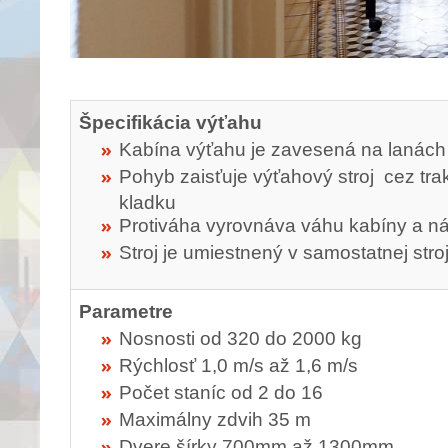
Špecifikácia výťahu
Kabína výťahu je zavesená na lanách
Pohyb zaisťuje výťahový stroj cez tr
kladku
Protiváha vyrovnáva váhu kabíny a n
Stroj je umiestnený v samostatnej stro
Parametre
Nosnosti od 320 do 2000 kg
Rýchlosť 1,0 m/s až 1,6 m/s
Počet staníc od 2 do 16
Maximálny zdvih 35 m
Dvere šírky 700mm až 1300mm