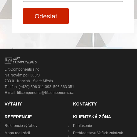
Odeslat
Lift Components s.r.o.
Na Novém poli 383/3
733 01 Karviná - Staré Město
Telefon: (+420) 596 311 393, 596 363 351
E-mail:
liftcomponents@liftcomponents.cz
VÝŤAHY
KONTAKTY
REFERENCIE
KLIENTSKÁ ZÓNA
Referencie výťahov
Prihlásenie
Mapa realizácií
Prehľad stavu Vašich zakázok