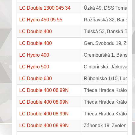
LC Double 1300 045 34
Úzká 49, DSS Tornaľa
LC Hydro 450 05 55
Rožňavská 32, Banská 
LC Double 400
Tulská 53, Banská Bystr
LC Double 400
Gen. Svobodu 19, Zvol
LC Hydro 400
Oremburská 1, Bánská B
LC Hydro 500
Cintorínská, Járkova-F,
LC Double 630
Rúbanisko 1/10, Lucen
LC Double 400 08 99N
Trieda Hradca Králové 
LC Double 400 08 99N
Trieda Hradca Králové 
LC Double 400 08 99N
Trieda Hradca Králové 
LC Double 400 08 99N
Záhonok 19, Zvolen