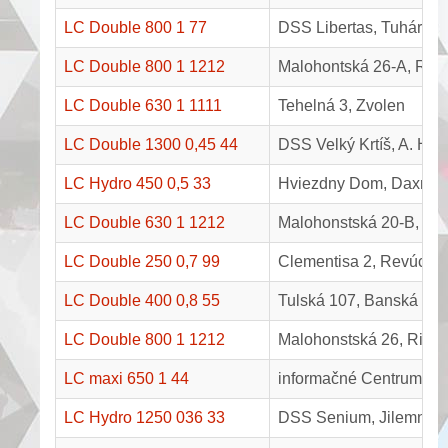
LC Double 800 1 77
DSS Libertas, Tuhárske
LC Double 800 1 1212
Malohontská 26-A, Rim
LC Double 630 1 1111
Tehelná 3, Zvolen
LC Double 1300 0,45 44
DSS Velký Krtíš, A. H. Š
LC Hydro 450 0,5 33
Hviezdny Dom, Daxnero
LC Double 630 1 1212
Malohonstská 20-B, Ri
LC Double 250 0,7 99
Clementisa 2, Revúca
LC Double 400 0,8 55
Tulská 107, Banská Bys
LC Double 800 1 1212
Malohonstská 26, Rima
LC maxi 650 1 44
informačné Centrum, N
LC Hydro 1250 036 33
DSS Senium, Jilemnick