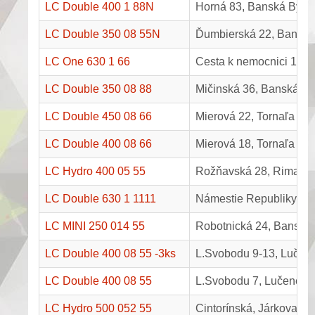
LC Double 400 1 88N
Horná 83, Banská Bystr
LC Double 350 08 55N
Ďumbierská 22, Banská 
LC One 630 1 66
Cesta k nemocnici 1, B
LC Double 350 08 88
Mičinská 36, Banská By
LC Double 450 08 66
Mierová 22, Tornaľa
LC Double 400 08 66
Mierová 18, Tornaľa
LC Hydro 400 05 55
Rožňavská 28, Rimavs
LC Double 630 1 1111
Námestie Republiky 1,
LC MINI 250 014 55
Robotnická 24, Banská 
LC Double 400 08 55 -3ks
L.Svobodu 9-13, Lučen
LC Double 400 08 55
L.Svobodu 7, Lučenec
LC Hydro 500 052 55
Cintorínská, Járkova-H