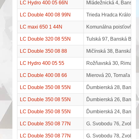
LC Hydro 400 05 66N
Mládežnická 4, Banská 
LC Double 400 08 99N
Trieda Hradca Králové 
LC maxi 650 1 44N
Komunálna poisťovňa, H
LC Double 320 08 55N
Tulská 97, Banská Bystr
LC Double 350 08 88
Mičínská 38, Banská By
LC Hydro 400 05 55
Rožňavská 30, Rimavs
LC Double 400 08 66
Mierová 20, Tornaľa
LC Double 350 08 55N
Ďumbierská 28, Banská 
LC Double 350 08 55N
Ďumbierská 26, Banská 
LC Double 350 08 55N
Ďumbierská 24, Banská 
LC Double 350 08 77N
G. Svobodu 76, Zvolen
LC Double 350 08 77N
G. Svobodu 78, Zvolen