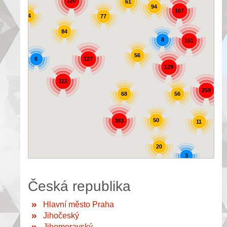
110
61
94
167
44
77
84
8
161
56
6
127
129
72
112
258
56
68
50
383
11
20
3
Česká republika
Hlavní město Praha
Jihočeský
Jihomoravský