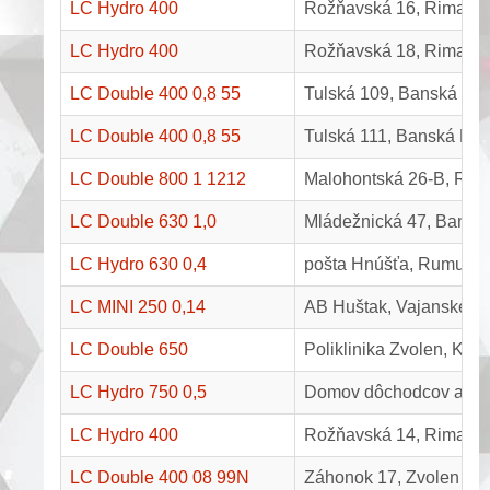
LC Hydro 400
Rožňavská 16, Rimavs
LC Hydro 400
Rožňavská 18, Rimavs
LC Double 400 0,8 55
Tulská 109, Banská Bys
LC Double 400 0,8 55
Tulská 111, Banská Byst
LC Double 800 1 1212
Malohontská 26-B, Rim
LC Double 630 1,0
Mládežnická 47, Banská
LC Hydro 630 0,4
pošta Hnúšťa, Rumunsk
LC MINI 250 0,14
AB Huštak, Vajanského 
LC Double 650
Poliklinika Zvolen, Ku
LC Hydro 750 0,5
Domov dôchodcov a domo
LC Hydro 400
Rožňavská 14, Rimavs
LC Double 400 08 99N
Záhonok 17, Zvolen