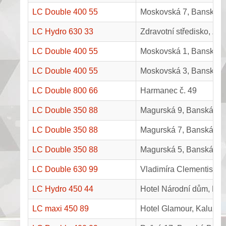
LC Double 400 55
Moskovská 7, Banská By
LC Hydro 630 33
Zdravotní středisko, Ža
LC Double 400 55
Moskovská 1, Banská By
LC Double 400 55
Moskovská 3, Banská By
LC Double 800 66
Harmanec č. 49
LC Double 350 88
Magurská 9, Banská Bys
LC Double 350 88
Magurská 7, Banská Bys
LC Double 350 88
Magurská 5, Banská Bys
LC Double 630 99
Vladimíra Clementisa 1
LC Hydro 450 44
Hotel Národní dům, Nár
LC maxi 450 89
Hotel Glamour, Kaluža 