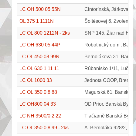
LC OH 500 05 55N
Cintorínská, Járkova H
OL 375 1 1111N
Šoltésovej 6, Zvolen
LC OL 800 1212N - 2ks
SNP 145, Žiar nad Hro
LC OH 630 05 44P
Robotnický dom , Bansk
LC OL 450 08 99N
Bernolákova 31, Banská
LC OL 630 1 11 11
Rúbanisko 1/11, Lučen
LC OL 1000 33
Jednota COOP, Brezno
LC OL 350 0,8 88
Magurská 61, Banská By
LC OH800 04 33
OD Prior, Banská Bystri
LC NH 3500/0,2 22
Tlačiarně Banská Bystr
LC OL 350 0,8 99 - 2ks
A. Bernoláka 928/2, 3, 