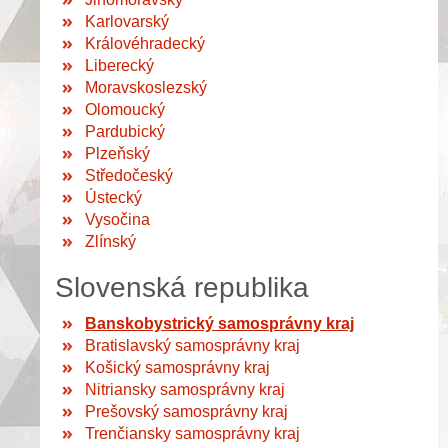
Karlovarský
Královéhradecký
Liberecký
Moravskoslezský
Olomoucký
Pardubický
Plzeňský
Středočeský
Ústecký
Vysočina
Zlínský
Slovenská republika
Banskobystrický samosprávny kraj
Bratislavský samosprávny kraj
Košický samosprávny kraj
Nitriansky samosprávny kraj
Prešovský samosprávny kraj
Trenčiansky samosprávny kraj