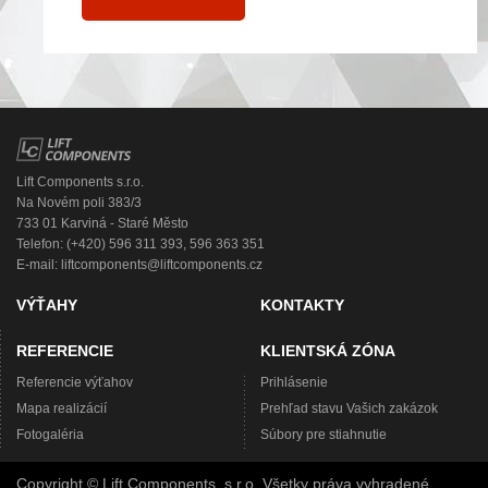
Lift Components s.r.o.
Na Novém poli 383/3
733 01 Karviná - Staré Město
Telefon: (+420) 596 311 393, 596 363 351
E-mail:
liftcomponents@liftcomponents.cz
VÝŤAHY
KONTAKTY
REFERENCIE
KLIENTSKÁ ZÓNA
Referencie výťahov
Prihlásenie
Mapa realizácií
Prehľad stavu Vašich zakázok
Fotogaléria
Súbory pre stiahnutie
Copyright © Lift Components, s.r.o. Všetky práva vyhradené