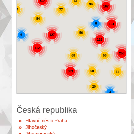
110
61
94
167
44
77
84
8
161
56
6
127
129
72
112
258
56
68
50
383
11
20
3
Česká republika
Hlavní město Praha
Jihočeský
Jihomoravský