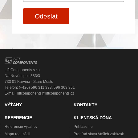
Odeslat
Lift Components s.r.o.
Na Novém poli 383/3
733 01 Karviná - Staré Město
Telefon: (+420) 596 311 393, 596 363 351
E-mail:
liftcomponents@liftcomponents.cz
VÝŤAHY
KONTAKTY
REFERENCIE
KLIENTSKÁ ZÓNA
Referencie výťahov
Prihlásenie
Mapa realizácií
Prehľad stavu Vašich zakázok