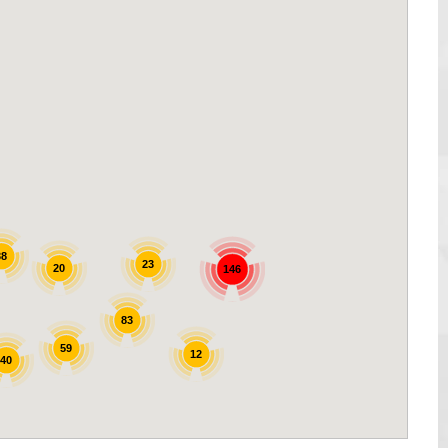
38
23
20
146
83
59
12
40