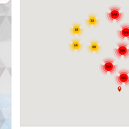
144
33
18
326
14
69
185
114
455