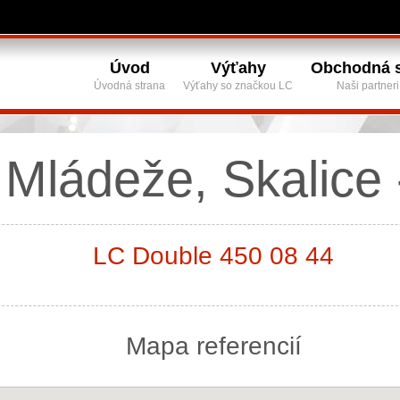
Úvod
Výťahy
Obchodná s
Úvodná strana
Výťahy so značkou LC
Naši partneri
Mládeže, Skalice 
LC Double 450 08 44
Mapa referencií