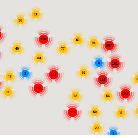
11
30
110
61
94
167
45
77
84
8
161
56
2
127
47
129
112
11
258
56
68
50
383
11
20
3