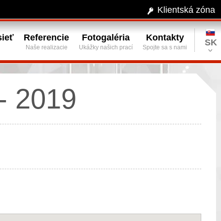
Klientská zóna
ieť
Referencie
Fotogaléria
Kontakty
SK
Naše realizacie
Ukážky našich prací
Spojte sa s nami
- 2019