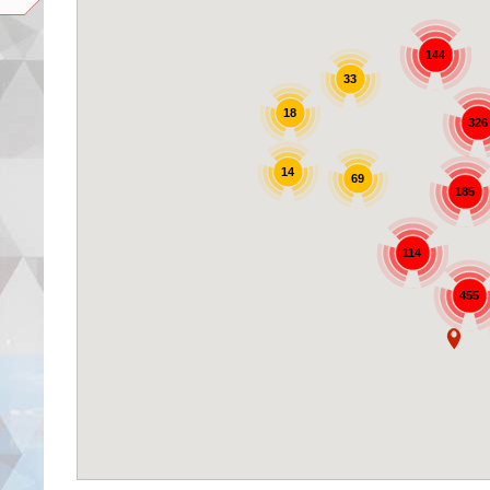
144
33
18
326
14
69
185
114
455