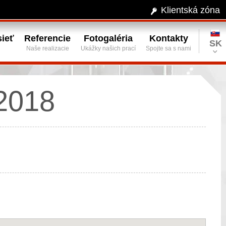
Klientská zóna
ieť
Referencie
Fotogaléria
Kontakty
SK
Naše realizacie
Ukážky našich prací
Spojte sa s nami
2018