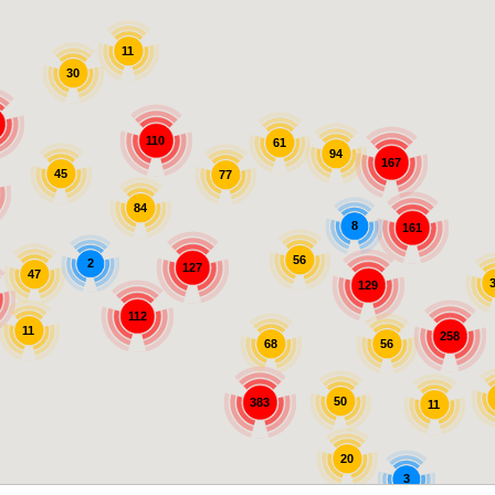
11
30
110
61
94
167
45
77
84
8
161
56
2
127
47
129
112
11
258
56
68
50
383
11
20
3