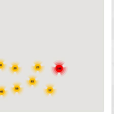
38
23
20
146
83
59
12
40