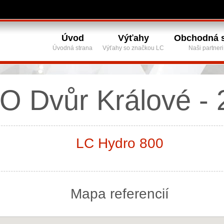
Úvod
Výťahy
Obchodná s
Úvodná strana
Výťahy so značkou LC
Naši partneri
O Dvůr Králové - 
LC Hydro 800
Mapa referencií