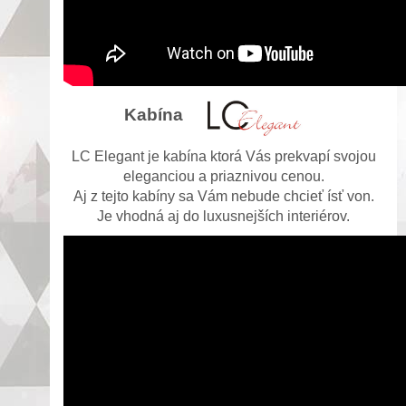
Kabína
LC Elegant je kabína ktorá Vás prekvapí svojou
eleganciou a priaznivou cenou.
Aj z tejto kabíny sa Vám nebude chcieť ísť von.
Je vhodná aj do luxusnejších interiérov.