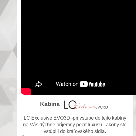
Kabína
LC Exclusive EVO3D -pri vstupe do tejto kabíny
na Vás dýchne príjemný pocit luxusu - akoby ste
vstúpili do kráľovského sídla.