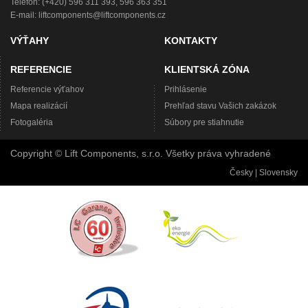
Telefon: (+420) 596 311 393, 596 363 351
E-mail:
liftcomponents@liftcomponents.cz
VÝŤAHY
KONTAKTY
REFERENCIE
KLIENTSKÁ ZÓNA
Referencie výťahov
Prihlásenie
Mapa realizácií
Prehľad stavu Vašich zakázok
Fotogaléria
Súbory pre stiahnutie
Copyright © Lift Components, s.r.o. Všetky práva vyhradené
Česky
|
Slovensky