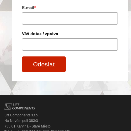
E-mail
*
Váš dotaz / zpráva
Odeslat
Lift Components s.r.o.
Na Novém poli 383/3
733 01 Karviná - Staré Město