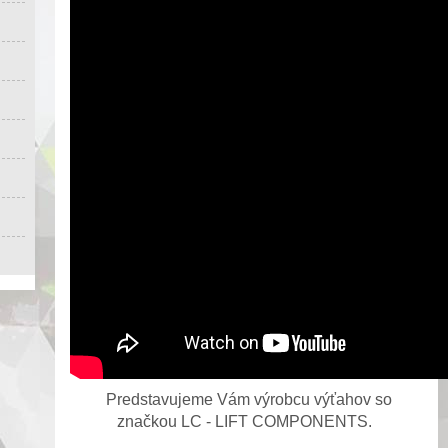
Predstavujeme Vám výrobcu výťahov so
značkou LC - LIFT COMPONENTS.