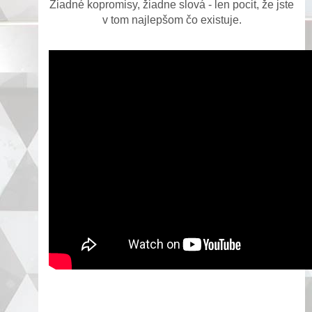
Žiadné kopromisy, žiadne slová - len pocit, že jste
v tom najlepšom čo existuje.