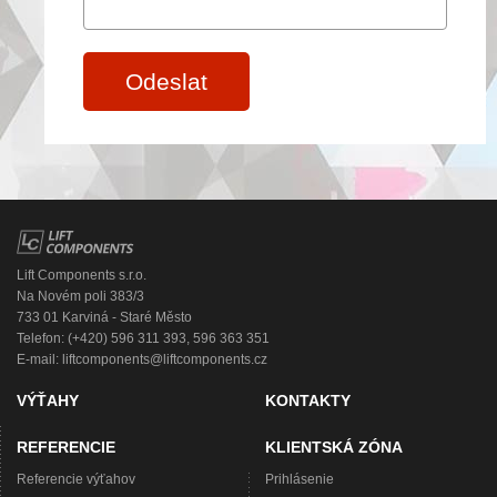
Odeslat
Lift Components s.r.o.
Na Novém poli 383/3
733 01 Karviná - Staré Město
Telefon: (+420) 596 311 393, 596 363 351
E-mail:
liftcomponents@liftcomponents.cz
VÝŤAHY
KONTAKTY
REFERENCIE
KLIENTSKÁ ZÓNA
Referencie výťahov
Prihlásenie