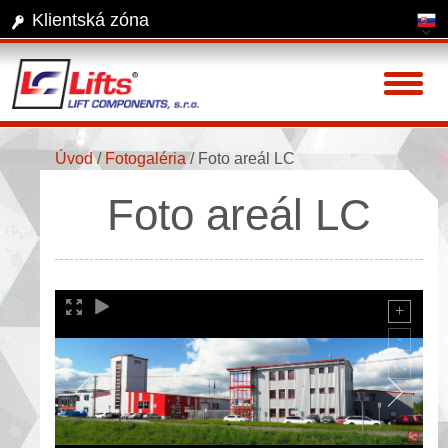
Klientská zóna
Toggl
naviga
Úvod
/
Fotogaléria
/
Foto areál LC
Foto areál LC