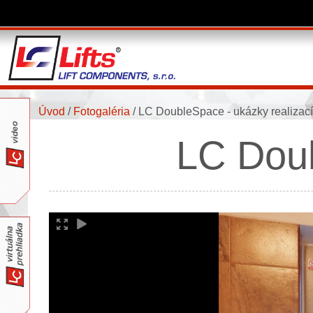
Úvod
/
Fotogaléria
/
LC DoubleSpace - ukázky realizací
LC Doub