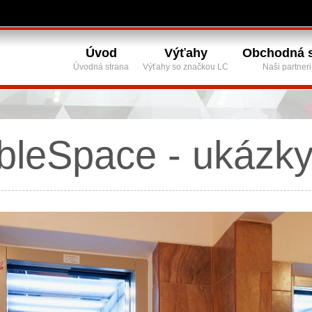
Úvod
Výťahy
Obchodná s
Úvodná strana
Výťahy so značkou LC
Naši partneri
leSpace - ukázky 