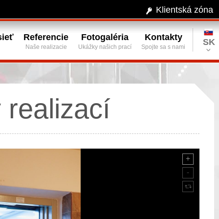
Klientská zóna
ieť
Referencie
Fotogaléria
Kontakty
SK
Naše realizacie
Ukážky našich prací
Spojte sa s nami
realizací