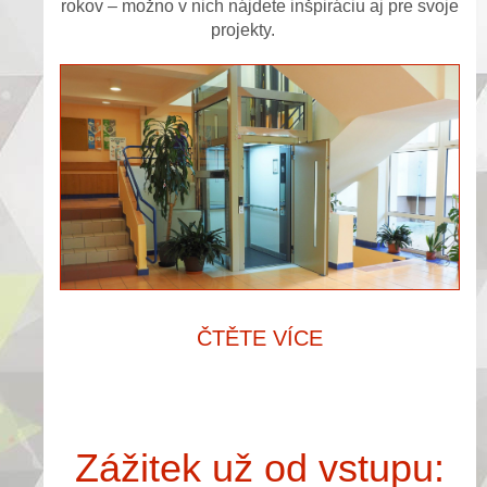
rokov – možno v nich nájdete inšpiráciu aj pre svoje
projekty.
ČTĚTE VÍCE
Zážitek už od vstupu: