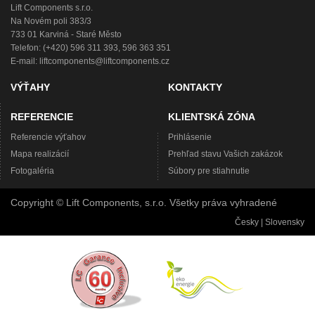
Lift Components s.r.o.
Na Novém poli 383/3
733 01 Karviná - Staré Město
Telefon: (+420) 596 311 393, 596 363 351
E-mail:
liftcomponents@liftcomponents.cz
VÝŤAHY
KONTAKTY
REFERENCIE
KLIENTSKÁ ZÓNA
Referencie výťahov
Prihlásenie
Mapa realizácií
Prehľad stavu Vašich zakázok
Fotogaléria
Súbory pre stiahnutie
Copyright © Lift Components, s.r.o. Všetky práva vyhradené
Česky
|
Slovensky