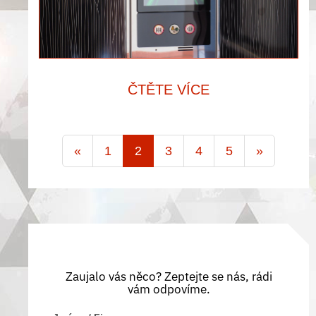
ČTĚTE VÍCE
«
1
2
3
4
5
»
Zaujalo vás něco? Zeptejte se nás, rádi
vám odpovíme.