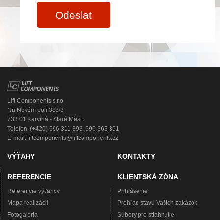
Odeslat
Lift Components s.r.o.
Na Novém poli 383/3
733 01 Karviná - Staré Město
Telefon: (+420) 596 311 393, 596 363 351
E-mail:
liftcomponents@liftcomponents.cz
VÝŤAHY
KONTAKTY
REFERENCIE
KLIENTSKÁ ZÓNA
Referencie výťahov
Prihlásenie
Mapa realizácií
Prehľad stavu Vašich zakázok
Fotogaléria
Súbory pre stiahnutie