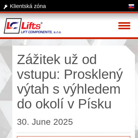
Klientská zóna
Toggl
naviga
Zážitek už od
vstupu: Prosklený
výtah s výhledem
do okolí v Písku
30. June 2025