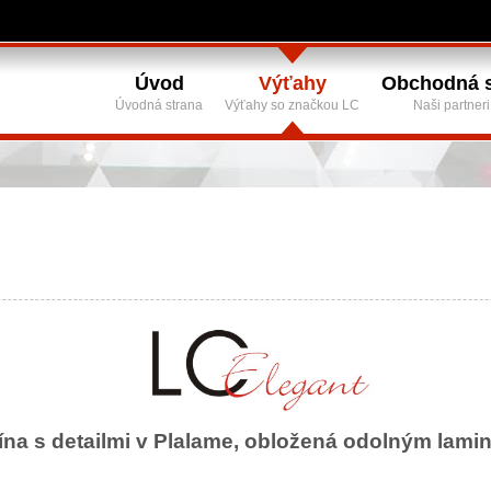
Úvod
Výťahy
Obchodná s
Úvodná strana
Výťahy so značkou LC
Naši partneri
na s detailmi v Plalame, obložená odolným laminá