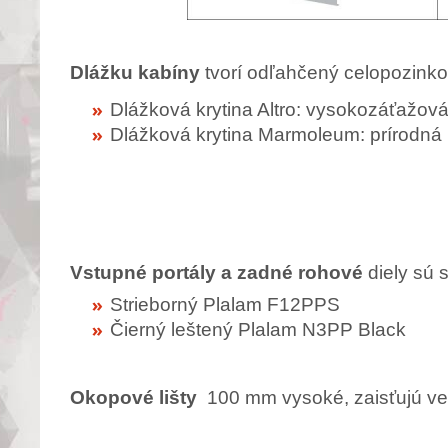
Dlážku kabíny
tvorí odľahčený celopozinko
Dlážková krytina Altro: vysokozáťažová 
Dlážková krytina Marmoleum: prírodná kr
Vstupné portály a zadné rohové
diely sú 
Strieborný Plalam F12PPS
Čierný leštený Plalam N3PP Black
Okopové lišty
100 mm vysoké, zaisťujú vet