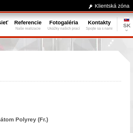
Klientská zóna
ieť
Referencie
Fotogaléria
Kontakty
SK
Naše realizacie
Ukážky našich prací
Spojte sa s nami
tom Polyrey (Fr.)