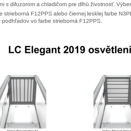
mi s difuzorom a chladičom pre dlhú životnosť. Výber
e strieborná F12PPS alebo čiernej lesklej farbe N3
ov podhľadov vo farbe strieborná F12PPS.