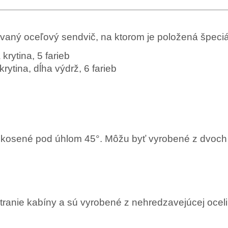
vaný oceľový sendvič, na ktorom je položená špeciál
krytina, 5 farieb
ytina, dĺha výdrž, 6 farieb
skosené pod úhlom 45°. Môžu byť vyrobené z dvoch 
ranie kabíny a sú vyrobené z nehredzavejúcej oceli