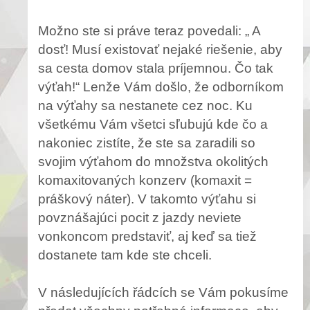
Možno ste si práve teraz povedali: „ A
dosť! Musí existovať nejaké riešenie, aby
sa cesta domov stala príjemnou. Čo tak
výťah!“ Lenže Vám došlo, že odborníkom
na výťahy sa nestanete cez noc. Ku
všetkému Vám všetci sľubujú kde čo a
nakoniec zistíte, že ste sa zaradili so
svojim výťahom do množstva okolitých
komaxitovaných konzerv (komaxit =
práškový náter). V takomto výťahu si
povznášajúci pocit z jazdy neviete
vonkoncom predstaviť, aj keď sa tiež
dostanete tam kde ste chceli.
V následujících řádcích se Vám pokusíme