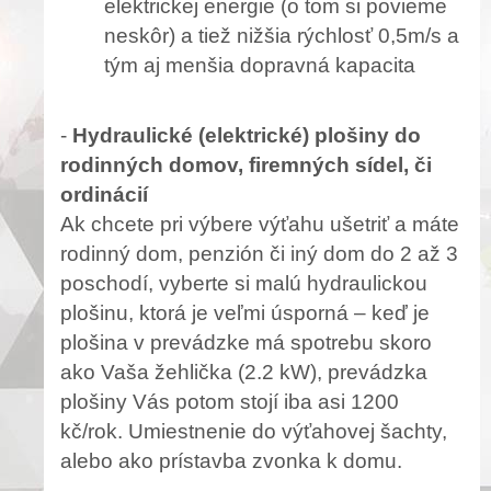
elektrickej energie (o tom si povieme
neskôr) a tiež nižšia rýchlosť 0,5m/s a
tým aj menšia dopravná kapacita
-
Hydraulické (elektrické) plošiny do
rodinných domov, firemných sídel, či
ordinácií
Ak chcete pri výbere výťahu ušetriť a máte
rodinný dom, penzión či iný dom do 2 až 3
poschodí, vyberte si malú hydraulickou
plošinu, ktorá je veľmi úsporná – keď je
plošina v prevádzke má spotrebu skoro
ako Vaša žehlička (2.2 kW), prevádzka
plošiny Vás potom stojí iba asi 1200
kč/rok. Umiestnenie do výťahovej šachty,
alebo ako prístavba zvonka k domu.