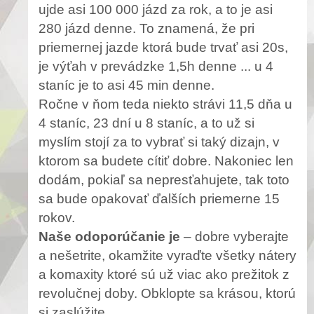
ujde asi 100 000 jázd za rok, a to je asi
280 jázd denne. To znamená, že pri
priemernej jazde ktorá bude trvať asi 20s,
je výťah v prevádzke 1,5h denne ... u 4
staníc je to asi 45 min denne.
Ročne v ňom teda niekto strávi 11,5 dňa u
4 staníc, 23 dní u 8 staníc, a to už si
myslím stojí za to vybrať si taký dizajn, v
ktorom sa budete cítiť dobre. Nakoniec len
dodám, pokiaľ sa nepresťahujete, tak toto
sa bude opakovať ďalších priemerne 15
rokov.
Naše odoporúčanie je
– dobre vyberajte
a nešetrite, okamžite vyraďte všetky nátery
a komaxity ktoré sú už viac ako prežitok z
revolučnej doby. Obklopte sa krásou, ktorú
si zaslúžite.