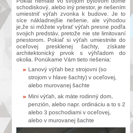
Pokiaľ nemáte vo svojom bytovom dome
schodiskový, alebo iný priestor, je riešením
umiestniť výťah zvonka k budove. Je to
síce nákladnejšie riešenie, ale výhodou
je,že si môžete vybrať výťah presne podľa
svojich predstáv, pretože nie ste limitovaní
priestorom. Pokiaľ si výťah umiestnite do
oceľovej presklenej šachty, získate
architektonický prvok s výhľadom do
okolia. Ponúkame Vám tieto riešenia:
Lanový výťah bez strojovni (so
strojom v hlave šachty) v oceľovej,
alebo murovanej šachte
Mini výťah, ak máte rodinný dom,
penzión, alebo napr. ordináciu a to s 2
alebo 3 poschodiami v oceľovej,
alebo v murovanej šachte