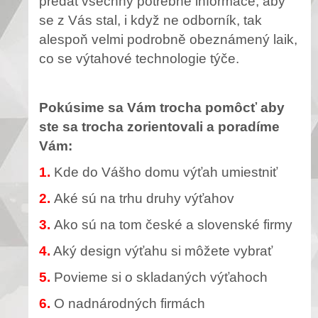
předat všechny potřebné informace, aby
se z Vás stal, i když ne odborník, tak
alespoň velmi podrobně obeznámený laik,
co se výtahové technologie týče.
Pokúsime sa Vám trocha pomôcť aby
ste sa trocha zorientovali a poradíme
Vám:
1.
Kde do Vášho domu výťah umiestniť
2.
Aké sú na trhu druhy výťahov
3.
Ako sú na tom české a slovenské firmy
4.
Aký design výťahu si môžete vybrať
5.
Povieme si o skladaných výťahoch
6.
O nadnárodných firmách