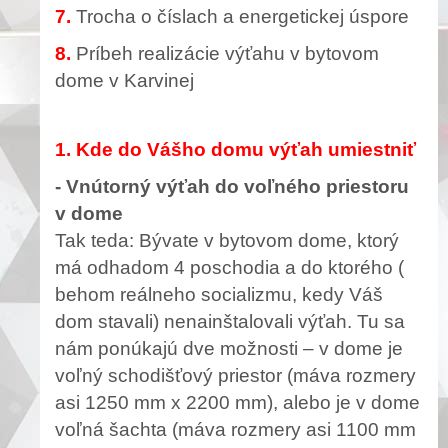
7.
Trocha o číslach a energetickej úspore
8.
Príbeh realizácie výťahu v bytovom
dome v Karvinej
1.
Kde
do Vášho domu výťah umiestniť
- Vnútorný výťah do voľného priestoru
v dome
Tak teda: Bývate v bytovom dome, ktorý
má odhadom 4 poschodia a do ktorého (
behom reálneho socializmu, kedy Váš
dom stavali) nenainštalovali výťah. Tu sa
nám ponúkajú dve možnosti – v dome je
voľný schodišťový priestor (máva rozmery
asi 1250 mm x 2200 mm), alebo je v dome
voľná šachta (máva rozmery asi 1100 mm