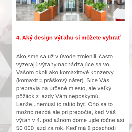
4. Aký design výťahu si môžete vybrať
Ako sme sa už v úvode zmienili, často
vyzerajú výťahy nachádzajúce sa vo
Vašom okolí ako komaxitové konzervy
(komaxit = práškový náter). Síce Vás
prepravia na určené miesto, ale veľký
pôžitok z jazdy Vám neposkytnú.
Lenže...nemusí to takto byť. Ono sa to
možno nezdá ale pri prepočte, keď Váš
výťah v 4. podlažnom dome ujde ročne asi
50 000 jázd za rok. Keď má 8 poschodí