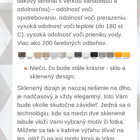
tlakový laminát s veľkou variabilitou a
odolnosťou) – odolnosť voči
opotrebovaniu, odolnosť voči prerazeniu,
vysoká odolnosť voči teplote (do 180 st.
C), vysoká odolnosť voči prieniku vody.
Viac ako 200 farebných odtieňov.
Niečo, čo bude stále krásne - sklo a
sklenený design:
Sklenený dizajn je naozaj riešenie na dlho,
je nadčasový a vždy elegantný, toto Vám
bude okolie skutočne závidieť. Jedná sa o
technológiu, kde sa medzi dve sklenené
tabule vloží Vami vybraný motív či fotka.
Môžete sa tak v kabíne výťahu dívať na
les, pláž či na iný motív ktorý je Vám