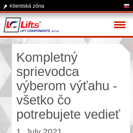
Klientská zóna
Toggl
naviga
Kompletný
sprievodca
výberom výťahu -
všetko čo
potrebujete vedieť
1. July 2021