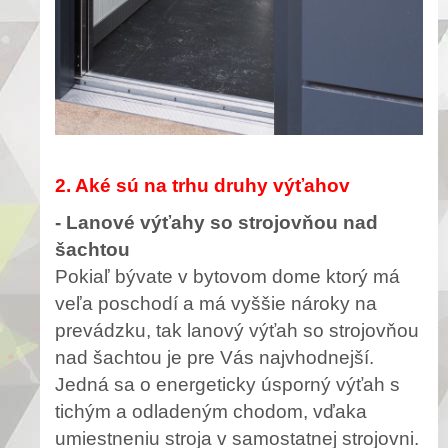
2. Aké sú na trhu druhy výťahov
- Lanové výťahy so strojovňou nad
šachtou
Pokiaľ bývate v bytovom dome ktorý má
veľa poschodí a má vyššie nároky na
prevádzku, tak lanový výťah so strojovňou
nad šachtou je pre Vás najvhodnejší.
Jedná sa o energeticky úsporný výťah s
tichým a odladeným chodom, vďaka
umiestneniu stroja v samostatnej strojovni.