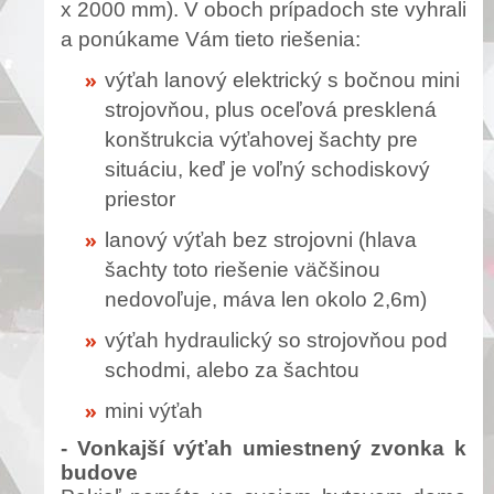
x 2000 mm). V oboch prípadoch ste vyhrali
a ponúkame Vám tieto riešenia:
výťah lanový elektrický s bočnou mini
strojovňou, plus oceľová presklená
konštrukcia výťahovej šachty pre
situáciu, keď je voľný schodiskový
priestor
lanový výťah bez strojovni (hlava
šachty toto riešenie väčšinou
nedovoľuje, máva len okolo 2,6m)
výťah hydraulický so strojovňou pod
schodmi, alebo za šachtou
mini výťah
- Vonkajší výťah umiestnený zvonka k
budove