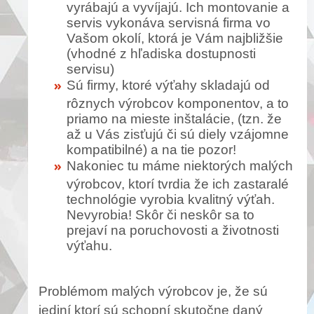
vyrábajú a vyvíjajú. Ich montovanie a
servis vykonáva servisná firma vo
Vašom okolí, ktorá je Vám najbližšie
(vhodné z hľadiska dostupnosti
servisu)
Sú firmy, ktoré výťahy skladajú od
rôznych výrobcov komponentov, a to
priamo na mieste inštalácie, (tzn. že
až u Vás zisťujú či sú diely vzájomne
kompatibilné) a na tie pozor!
Nakoniec tu máme niektorých malých
výrobcov, ktorí tvrdia že ich zastaralé
technológie vyrobia kvalitný výťah.
Nevyrobia! Skôr či neskôr sa to
prejaví na poruchovosti a životnosti
výťahu.
Problémom malých výrobcov je, že sú
jediní ktorí sú schopní skutočne daný